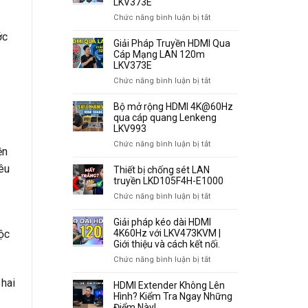
LKV373E
ở
Chức năng bình luận bị tắt
Hướng
ớc
Dẫn
Giải Pháp Truyền HDMI Qua
Kết
Cáp Mạng LAN 120m
Nối
LKV373E
Bộ
ở
Chức năng bình luận bị tắt
HDMI
Giải
Qua
Pháp
Bộ mở rộng HDMI 4K@60Hz
Cáp
Truyền
qua cáp quang Lenkeng
Mạng
HDMI
LKV993
120m
Qua
ở
Chức năng bình luận bị tắt
LKV373E
ện
Cáp
Bộ
Mạng
iêu
mở
Thiết bị chống sét LAN
LAN
rộng
truyền LKD105F4H-E1000
120m
HDMI
ở
Chức năng bình luận bị tắt
LKV373E
4K@60Hz
Thiết
qua
bị
Giải pháp kéo dài HDMI
cáp
chống
4K60Hz với LKV473KVM |
uộc
quang
sét
Giới thiệu và cách kết nối.
Lenkeng
LAN
ở
Chức năng bình luận bị tắt
LKV993
truyền
Giải
LKD105F4H-
 hai
pháp
HDMI Extender Không Lên
E1000
kéo
Hình? Kiểm Tra Ngay Những
dài
Điểm Này!