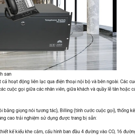
ch san
 cả hoạt động liên lạc qua điện thoại nội bộ và bên ngoài. Các cu
 các cuộc gọi giữa các nhân viên, giữa khách và quầy lễ tân hoặc c
 bằng giọng nói tương tác), Billing (tính cước cuộc gọi), thống k
âng cao trải nghiệm sử dụng được trang bị sẵn:
 thiết kế kiểu khe cắm, cấu hình ban đầu 4 đường vào CO, 16 đườn