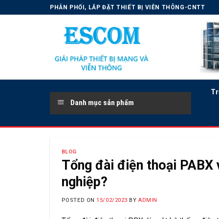
Skip
PHÂN PHỐI, LẮP ĐẶT THIẾT BỊ VIỄN THÔNG-CNTT
to
content
Tr
Danh mục sản phẩm
BLOG
Tổng đài điện thoại PABX 
nghiệp?
POSTED ON
15/02/2023
BY
ADMIN