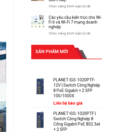
HDMI
ở
Chức năng bình luận bị tắt
4K60Hz
HDMI
với
Extender
Các yêu cầu kiến ​​trúc cho Wi-
LKV473KVM
Không
Fi 6 và Wi-Fi 7 mạng doanh
|
Lên
nghiệp
Giới
Hình?
ở
Chức năng bình luận bị tắt
thiệu
Kiểm
Các
và
Tra
yêu
cách
Ngay
cầu
kết
SẢN PHẨM MỚI
Những
kiến
nối.
Điểm
Này!
trúc
SẢN PHẨM MỚI
cho
Wi-
Fi
PLANET IGS-1020PTF-
6
12V | Switch Công Nghiệp
và
8 PoE Gigabit + 2 SFP
Wi-
100/1000X
Fi
Liên hệ báo giá
7
mạng
PLANET IGS-1020PTF |
doanh
Switch Công Nghiệp 8
nghiệp
Cổng Gigabit PoE 802.3at
+ 2 SFP