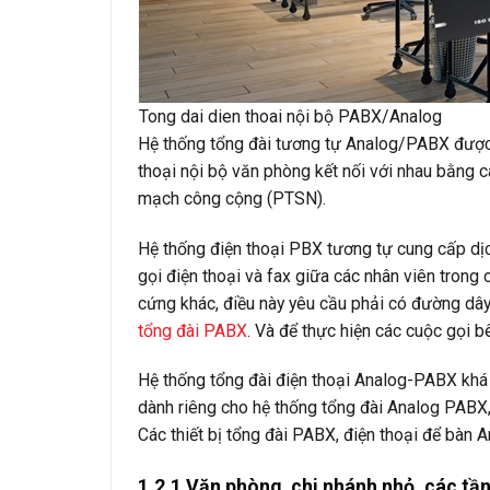
Tong dai dien thoai nội bộ PABX/Analog
Hệ thống tổng đài tương tự Analog/PABX được 
thoại nội bộ văn phòng kết nối với nhau bằng c
mạch công cộng (PTSN).
Hệ thống điện thoại PBX tương tự cung cấp dịc
gọi điện thoại và fax giữa các nhân viên trong
cứng khác, điều này yêu cầu phải có đường dây
tổng đài PABX
. Và để thực hiện các cuộc gọi b
Hệ thống tổng đài điện thoại Analog-PABX khá 
dành riêng cho hệ thống tổng đài Analog PABX, 
Các thiết bị tổng đài PABX, điện thoại để bàn 
1.2.1 Văn phòng, chi nhánh nhỏ, các tầ