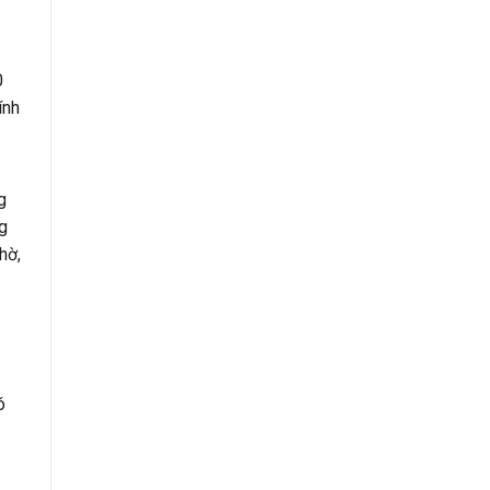
0
ính
g
ng
hờ,
ó