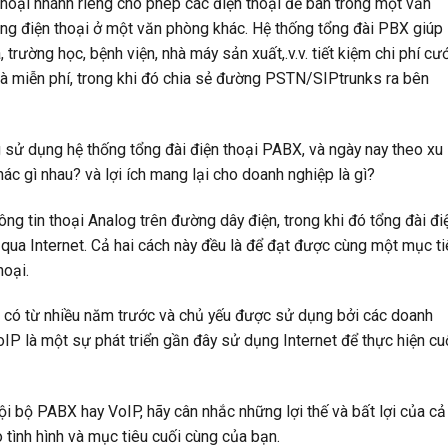
thoại nhánh riêng cho phép các điện thoại để bàn trong một văn
mạng điện thoại ở một văn phòng khác. Hệ thống tổng đài PBX giúp
 trường học, bệnh viện, nhà máy sản xuất,.v.v. tiết kiệm chi phí cư
 là miễn phí, trong khi đó chia sẻ đường PSTN/SIPtrunks ra bên
sử dụng hệ thống tổng đài điện thoại PABX, và ngày nay theo xu
c gì nhau? và lợi ích mang lại cho doanh nghiệp là gì?
ng tin thoại Analog trên đường dây điện, trong khi đó tổng đài đi
qua Internet. Cả hai cách này đều là để đạt được cùng một mục t
hoại.
ã có từ nhiều năm trước và chủ yếu được sử dụng bởi các doanh
IP là một sự phát triển gần đây sử dụng Internet để thực hiện c
ội bộ PABX hay VoIP, hãy cân nhắc những lợi thế và bất lợi của cả
 tình hình và mục tiêu cuối cùng của bạn.