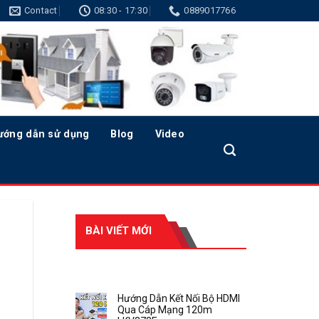
Contact
08:30 - 17:30
0889017766
ướng dẫn sử dụng
Blog
Video
BÀI VIẾT MỚI
RECENT POSTS
Hướng Dẫn Kết Nối Bộ HDMI
Qua Cáp Mạng 120m