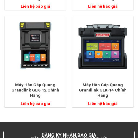
mà không cần kiểm tra thủ công toàn tuyến.
Liên hệ báo giá
Liên hệ báo giá
Máy Hàn Cáp Quang
Máy Hàn Cáp Quang
Grandlink GLK-12 Chính
Grandlink GLK-14 Chính
Hãng
Hãng
Liên hệ báo giá
Liên hệ báo giá
GLK-3500
Các chức năng và thông số chính của OTDR:
Đo chiều dài sợi quang:
Đo chính xác tổng độ dài tuyến
ĐĂNG KÝ NHẬN BÁO GIÁ