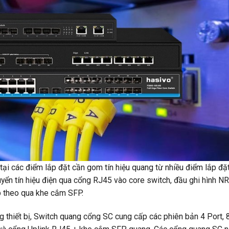
i các điểm lắp đặt cần gom tín hiệu quang từ nhiều điểm lắp đặ
uyển tín hiệu điện qua cổng RJ45 vào core switch, đầu ghi hình N
p theo qua khe cắm SFP.
g thiết bị, Switch quang cổng SC cung cấp các phiên bản 4 Port, 