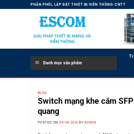
Skip
PHÂN PHỐI, LẮP ĐẶT THIẾT BỊ VIỄN THÔNG-CNTT
to
content
Tr
Danh mục sản phẩm
BLOG
Switch mạng khe cắm SFP
quang
POSTED ON
09/08/2020
BY
ADMIN