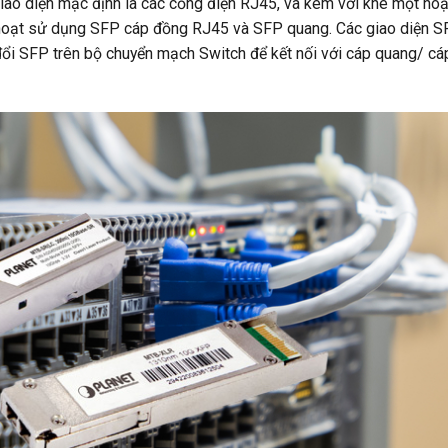
ao diện mặc định là các cổng điện RJ45, và kèm với khe một ho
hoạt sử dụng SFP cáp đồng RJ45 và SFP quang. Các giao diện S
 đổi SFP trên bộ chuyển mạch Switch để kết nối với cáp quang/ cá