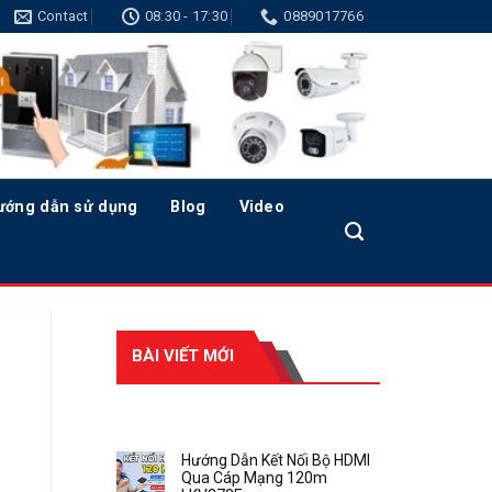
Contact
08:30 - 17:30
0889017766
ướng dẫn sử dụng
Blog
Video
BÀI VIẾT MỚI
RECENT POSTS
Hướng Dẫn Kết Nối Bộ HDMI
Qua Cáp Mạng 120m