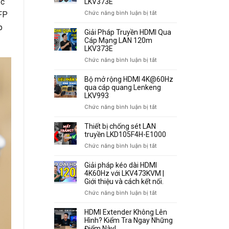
ặc
LKV373E
ở
Chức năng bình luận bị tắt
FP
Hướng
p
Dẫn
Giải Pháp Truyền HDMI Qua
Kết
Cáp Mạng LAN 120m
Nối
LKV373E
Bộ
ở
Chức năng bình luận bị tắt
HDMI
Giải
Qua
Pháp
Bộ mở rộng HDMI 4K@60Hz
Cáp
Truyền
qua cáp quang Lenkeng
Mạng
HDMI
LKV993
120m
Qua
ở
Chức năng bình luận bị tắt
LKV373E
Cáp
Bộ
Mạng
mở
Thiết bị chống sét LAN
LAN
rộng
truyền LKD105F4H-E1000
120m
HDMI
ở
Chức năng bình luận bị tắt
LKV373E
4K@60Hz
Thiết
qua
bị
Giải pháp kéo dài HDMI
cáp
chống
4K60Hz với LKV473KVM |
quang
sét
Giới thiệu và cách kết nối.
Lenkeng
LAN
ở
Chức năng bình luận bị tắt
LKV993
truyền
Giải
LKD105F4H-
pháp
HDMI Extender Không Lên
E1000
kéo
Hình? Kiểm Tra Ngay Những
dài
Điểm Này!