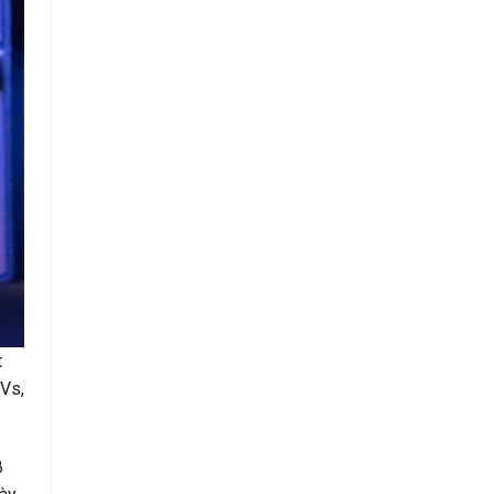
t
RVs,
8