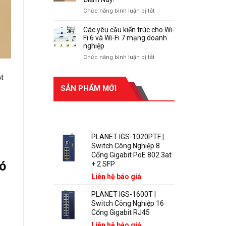
HDMI
ở
Chức năng bình luận bị tắt
4K60Hz
HDMI
với
Extender
Các yêu cầu kiến ​​trúc cho Wi-
LKV473KVM
Không
Fi 6 và Wi-Fi 7 mạng doanh
|
Lên
nghiệp
Giới
Hình?
ở
Chức năng bình luận bị tắt
thiệu
Kiểm
Các
và
Tra
yêu
cách
t
Ngay
cầu
kết
SẢN PHẨM MỚI
Những
kiến
nối.
Điểm
Này!
trúc
SẢN PHẨM MỚI
cho
Wi-
Fi
PLANET IGS-1020PTF |
6
Switch Công Nghiệp 8
và
Cổng Gigabit PoE 802.3at
Wi-
ó
+ 2 SFP
Fi
Liên hệ báo giá
7
mạng
PLANET IGS-1600T |
doanh
Switch Công Nghiệp 16
nghiệp
Cổng Gigabit RJ45
Liên hệ báo giá