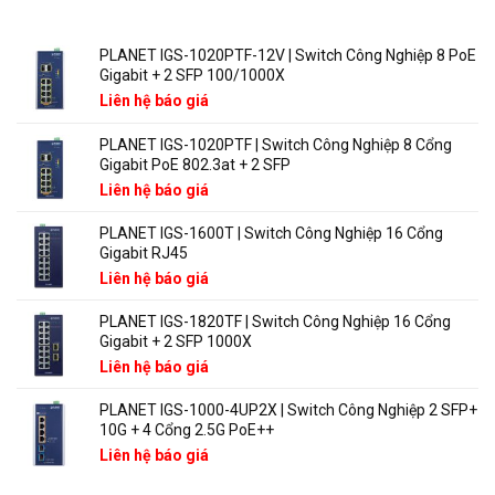
cho
SẢN PHẨM MỚI
Wi-
Fi
PLANET IGS-1020PTF-12V | Switch Công Nghiệp 8 PoE
6
Gigabit + 2 SFP 100/1000X
và
Wi-
Liên hệ báo giá
Fi
7
PLANET IGS-1020PTF | Switch Công Nghiệp 8 Cổng
mạng
Gigabit PoE 802.3at + 2 SFP
doanh
nghiệp
Liên hệ báo giá
PLANET IGS-1600T | Switch Công Nghiệp 16 Cổng
Gigabit RJ45
Liên hệ báo giá
PLANET IGS-1820TF | Switch Công Nghiệp 16 Cổng
Gigabit + 2 SFP 1000X
Liên hệ báo giá
PLANET IGS-1000-4UP2X | Switch Công Nghiệp 2 SFP+
10G + 4 Cổng 2.5G PoE++
Liên hệ báo giá