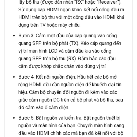
lấy bộ thu (được dán nhãn “RX” hoặc “Receiver”).
Sử dụng cáp HDMI ngắn khác, kết nối cổng đầu ra
HDMI trên bộ thu với một cổng đầu vào HDMI khả
dụng trên TV hoặc máy chiếu.
Bước 3: Cắm một đầu của cáp quang vào cổng
quang SFP trên bộ phát (TX). Kéo cáp quang đến
vị trí màn hình LCD và cắm đầu kia vào cổng
quang SFP trên bộ thu (RX). Đảm bảo các đầu
cắm được khớp chắc chắn vào đúng vị trí.
Bước 4: Kết nối nguồn điện: Hầu hết các bộ mở
rộng HDMI đều cần nguồn điện để khuếch đại tín
hiệu. Cắm bộ chuyển đổi nguồn đi kèm vào các
giắc cắm nguồn DC trên cả bộ phát và bộ thu, sau
đó cắm vào ổ cắm điện.
Bước 5: Bật nguồn và kiểm tra: Bật nguồn thiết bị
nguồn và màn hình của bạn. Chuyển màn hình sang
đầu vào HDMI chính xác mà bạn đã kết nối với bộ