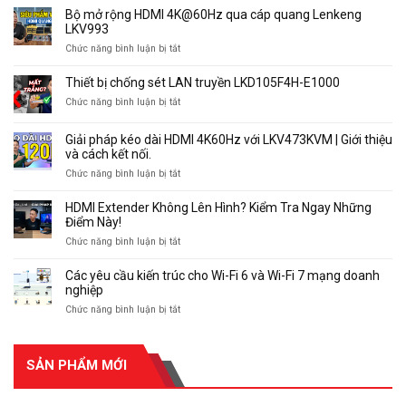
Pháp
Bộ mở rộng HDMI 4K@60Hz qua cáp quang Lenkeng
Qua
Truyền
LKV993
Cáp
HDMI
Mạng
ở
Chức năng bình luận bị tắt
Qua
120m
Bộ
Cáp
LKV373E
mở
Thiết bị chống sét LAN truyền LKD105F4H-E1000
Mạng
rộng
LAN
ở
Chức năng bình luận bị tắt
HDMI
120m
Thiết
4K@60Hz
LKV373E
bị
qua
Giải pháp kéo dài HDMI 4K60Hz với LKV473KVM | Giới thiệu
chống
cáp
và cách kết nối.
sét
quang
ở
Chức năng bình luận bị tắt
LAN
Lenkeng
Giải
truyền
LKV993
pháp
LKD105F4H-
HDMI Extender Không Lên Hình? Kiểm Tra Ngay Những
kéo
E1000
Điểm Này!
dài
ở
Chức năng bình luận bị tắt
HDMI
HDMI
4K60Hz
Extender
Các yêu cầu kiến ​​trúc cho Wi-Fi 6 và Wi-Fi 7 mạng doanh
với
Không
nghiệp
LKV473KVM
Lên
|
ở
Chức năng bình luận bị tắt
Hình?
Giới
Các
Kiểm
thiệu
yêu
Tra
và
cầu
Ngay
cách
SẢN PHẨM MỚI
kiến
Những
kết
Điểm
nối.
trúc
Này!