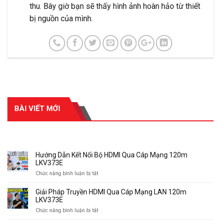
thu. Bây giờ bạn sẽ thấy hình ảnh hoàn hảo từ thiết
bị nguồn của mình.
BÀI VIẾT MỚI
RECENT POSTS
Hướng Dẫn Kết Nối Bộ HDMI Qua Cáp Mạng 120m
LKV373E
ở
Chức năng bình luận bị tắt
Hướng
Dẫn
Giải Pháp Truyền HDMI Qua Cáp Mạng LAN 120m
Kết
LKV373E
Nối
ở
Chức năng bình luận bị tắt
Bộ
Giải
HDMI