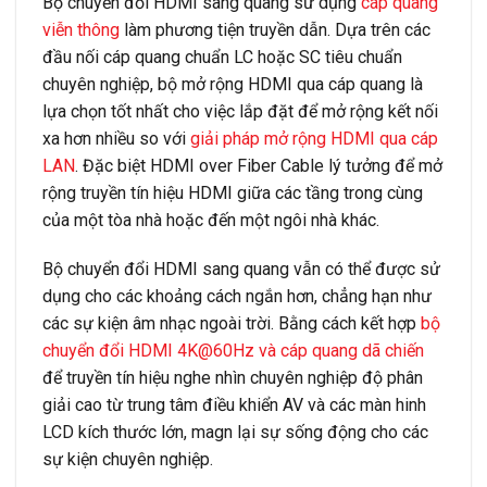
Bộ chuyển đổi HDMI sang quang sử dụng
cáp quang
viễn thông
làm phương tiện truyền dẫn. Dựa trên các
đầu nối cáp quang chuẩn LC hoặc SC tiêu chuẩn
chuyên nghiệp, bộ mở rộng HDMI qua cáp quang là
lựa chọn tốt nhất cho việc lắp đặt để mở rộng kết nối
xa hơn nhiều so với
giải pháp mở rộng HDMI qua cáp
LAN
. Đặc biệt HDMI over Fiber Cable lý tưởng để mở
rộng truyền tín hiệu HDMI giữa các tầng trong cùng
của một tòa nhà hoặc đến một ngôi nhà khác.
Bộ chuyển đổi HDMI sang quang vẫn có thể được sử
dụng cho các khoảng cách ngắn hơn, chẳng hạn như
các sự kiện âm nhạc ngoài trời. Bằng cách kết hợp
bộ
chuyển đổi HDMI 4K@60Hz và cáp quang dã chiến
để truyền tín hiệu nghe nhìn chuyên nghiệp độ phân
giải cao từ trung tâm điều khiển AV và các màn hinh
LCD kích thước lớn, magn lại sự sống động cho các
sự kiện chuyên nghiệp.