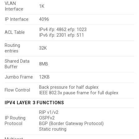
VLAN
1K
Interface
IP Interface
4096
IPv4 ifp: 4862 efp: 1023
ACL Table
IPv6 ifp: 2301 efp: 511
Routing
32K
entries
Shared Data
8MB
Buffer
Jumbo Frame
12KB
Back pressure for half duplex
Flow Control
IEEE 802.3x pause frame for full duplex
IPV4 LAYER 3 FUNCTIONS
RIP v1/v2
IP Routing
OSPFv2
Protocol
BGP (Border Gateway Protocol)
Static routing