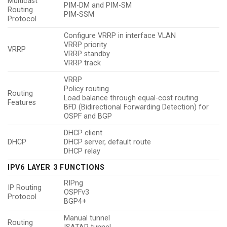
Multicast
PIM-DM and PIM-SM
Routing
PIM-SSM
Protocol
Configure VRRP in interface VLAN
VRRP priority
VRRP
VRRP standby
VRRP track
VRRP
Policy routing
Routing
Load balance through equal-cost routing
Features
BFD (Bidirectional Forwarding Detection) for
OSPF and BGP
DHCP client
DHCP
DHCP server, default route
DHCP relay
IPV6 LAYER 3 FUNCTIONS
RIPng
IP Routing
OSPFv3
Protocol
BGP4+
Manual tunnel
Routing