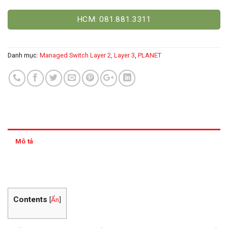
HCM: 081.881.3311
Danh mục:
Managed Switch Layer 2, Layer 3
,
PLANET
Mô tả
Thông tin thanh toán
Contents
[
Ẩn
]