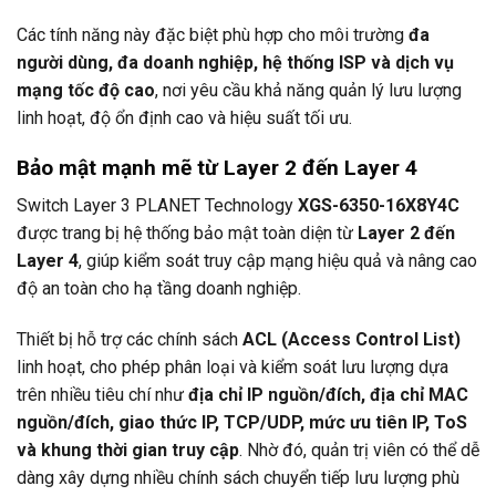
Các tính năng này đặc biệt phù hợp cho môi trường
đa
người dùng, đa doanh nghiệp, hệ thống ISP và dịch vụ
mạng tốc độ cao
, nơi yêu cầu khả năng quản lý lưu lượng
linh hoạt, độ ổn định cao và hiệu suất tối ưu.
Bảo mật mạnh mẽ từ Layer 2 đến Layer 4
Switch Layer 3
PLANET Technology
XGS-6350-16X8Y4C
được trang bị hệ thống bảo mật toàn diện từ
Layer 2 đến
Layer 4
, giúp kiểm soát truy cập mạng hiệu quả và nâng cao
độ an toàn cho hạ tầng doanh nghiệp.
Thiết bị hỗ trợ các chính sách
ACL (Access Control List)
linh hoạt, cho phép phân loại và kiểm soát lưu lượng dựa
trên nhiều tiêu chí như
địa chỉ IP nguồn/đích, địa chỉ MAC
nguồn/đích, giao thức IP, TCP/UDP, mức ưu tiên IP, ToS
và khung thời gian truy cập
. Nhờ đó, quản trị viên có thể dễ
dàng xây dựng nhiều chính sách chuyển tiếp lưu lượng phù