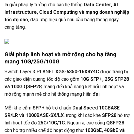
là giải pháp lý tưởng cho các hệ thống
Data Center, AI
Infrastructure, Cloud Computing và mạng doanh nghiệp
tốc độ cao
, đáp ứng hiệu quả nhu cầu băng thông ngày
càng tăng.
Giải pháp linh hoạt và mở rộng cho hạ tầng
mạng 10G/25G/100G
Switch Layer 3
PLANET
XGS-6350-16X8Y4C
được trang bị
các giao diện quang tốc độ cao gồm
10G SFP+, 25G SFP28
và 100G QSFP28
, mang đến khả năng kết nối linh hoạt và
mở rộng mạnh mẽ cho hệ thống mạng hiện đại.
Mỗi khe cắm
SFP+
hỗ trợ chuẩn
Dual Speed 10GBASE-
SR/LR và 1000BASE-SX/LX
, trong khi các khe
SFP28
hỗ trợ
linh hoạt tốc độ
25G/10G/1G
. Ngoài ra, các cổng
QSFP28
còn hỗ trợ nhiều chế độ hoạt động như
100GbE, 40GbE và