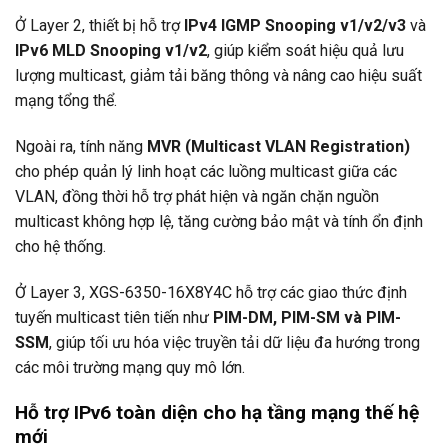
Ở Layer 2, thiết bị hỗ trợ
IPv4 IGMP Snooping v1/v2/v3
và
IPv6 MLD Snooping v1/v2
, giúp kiểm soát hiệu quả lưu
lượng multicast, giảm tải băng thông và nâng cao hiệu suất
mạng tổng thể.
Ngoài ra, tính năng
MVR (Multicast VLAN Registration)
cho phép quản lý linh hoạt các luồng multicast giữa các
VLAN, đồng thời hỗ trợ phát hiện và ngăn chặn nguồn
multicast không hợp lệ, tăng cường bảo mật và tính ổn định
cho hệ thống.
Ở Layer 3, XGS-6350-16X8Y4C hỗ trợ các giao thức định
tuyến multicast tiên tiến như
PIM-DM, PIM-SM và PIM-
SSM
, giúp tối ưu hóa việc truyền tải dữ liệu đa hướng trong
các môi trường mạng quy mô lớn.
Hỗ trợ IPv6 toàn diện cho hạ tầng mạng thế hệ
mới