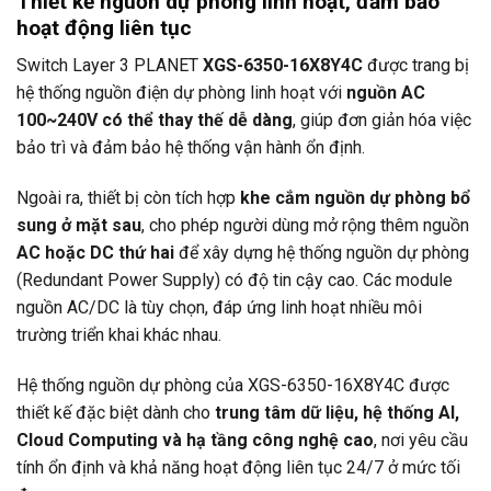
Thiết kế nguồn dự phòng linh hoạt, đảm bảo
hoạt động liên tục
Switch Layer 3
PLANET
XGS-6350-16X8Y4C
được trang bị
hệ thống nguồn điện dự phòng linh hoạt với
nguồn AC
100~240V có thể thay thế dễ dàng
, giúp đơn giản hóa việc
bảo trì và đảm bảo hệ thống vận hành ổn định.
Ngoài ra, thiết bị còn tích hợp
khe cắm nguồn dự phòng bổ
sung ở mặt sau
, cho phép người dùng mở rộng thêm nguồn
AC hoặc DC thứ hai
để xây dựng hệ thống nguồn dự phòng
(Redundant Power Supply) có độ tin cậy cao. Các module
nguồn AC/DC là tùy chọn, đáp ứng linh hoạt nhiều môi
trường triển khai khác nhau.
Hệ thống nguồn dự phòng của XGS-6350-16X8Y4C được
thiết kế đặc biệt dành cho
trung tâm dữ liệu, hệ thống AI,
Cloud Computing và hạ tầng công nghệ cao
, nơi yêu cầu
tính ổn định và khả năng hoạt động liên tục 24/7 ở mức tối