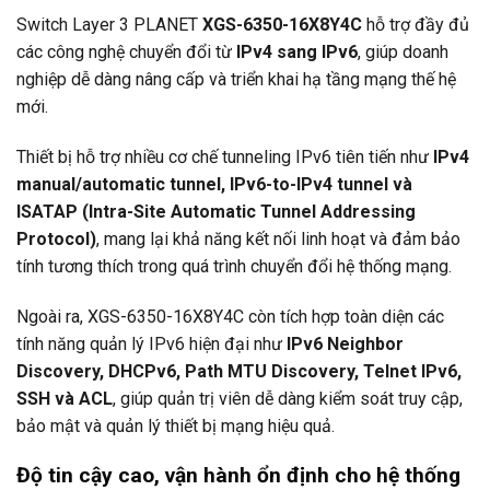
Switch Layer 3
PLANET
XGS-6350-16X8Y4C
hỗ trợ đầy đủ
các công nghệ chuyển đổi từ
IPv4 sang IPv6
, giúp doanh
nghiệp dễ dàng nâng cấp và triển khai hạ tầng mạng thế hệ
mới.
Thiết bị hỗ trợ nhiều cơ chế tunneling IPv6 tiên tiến như
IPv4
manual/automatic tunnel, IPv6-to-IPv4 tunnel và
ISATAP (Intra-Site Automatic Tunnel Addressing
Protocol)
, mang lại khả năng kết nối linh hoạt và đảm bảo
tính tương thích trong quá trình chuyển đổi hệ thống mạng.
Ngoài ra, XGS-6350-16X8Y4C còn tích hợp toàn diện các
tính năng quản lý IPv6 hiện đại như
IPv6 Neighbor
Discovery, DHCPv6, Path MTU Discovery, Telnet IPv6,
SSH và ACL
, giúp quản trị viên dễ dàng kiểm soát truy cập,
bảo mật và quản lý thiết bị mạng hiệu quả.
Độ tin cậy cao, vận hành ổn định cho hệ thống