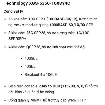
Technology
XGS-6350-16X8Y4C
Cổng vật lý
16 khe cắm
10G SFP+ (10GBASE-SR/LR)
, tương thích
ngược với module quang
1000BASE-SX/LX/BX SFP
8 khe cắm
25G SFP28
, hỗ trợ tương thích
1G/10G
SFP/SFP+
4 khe cắm
QSFP28
, hỗ trợ linh hoạt các chế độ:
100GbE
40GbE
Breakout 4 x 10GbE
Giao diện console
RJ45 to DB9 (115200, N, 8,1)
hỗ trợ
cấu hình và quản lý hệ thống
Cổng quản lý
MGMT
hỗ trợ truy cập Web/HTTP