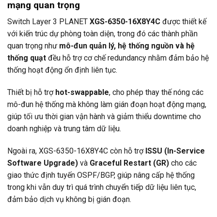
mạng quan trọng
Switch Layer 3
PLANET
XGS-6350-16X8Y4C
được thiết kế
với kiến trúc dự phòng toàn diện, trong đó các thành phần
quan trọng như
mô-đun quản lý, hệ thống nguồn và hệ
thống quạt
đều hỗ trợ cơ chế redundancy nhằm đảm bảo hệ
thống hoạt động ổn định liên tục.
Thiết bị hỗ trợ
hot-swappable
, cho phép thay thế nóng các
mô-đun hệ thống mà không làm gián đoạn hoạt động mạng,
giúp tối ưu thời gian vận hành và giảm thiểu downtime cho
doanh nghiệp và trung tâm dữ liệu.
Ngoài ra, XGS-6350-16X8Y4C còn hỗ trợ
ISSU (In-Service
Software Upgrade)
và
Graceful Restart (GR)
cho các
giao thức định tuyến OSPF/BGP, giúp nâng cấp hệ thống
trong khi vẫn duy trì quá trình chuyển tiếp dữ liệu liên tục,
đảm bảo dịch vụ không bị gián đoạn.