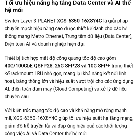
Tối ưu hiệu năng hạ tầng Data Center và AI thế
hệ mới
Switch Layer 3
PLANET
XGS-6350-16X8Y4C
là giải pháp
chuyển mạch hiệu năng cao được thiết kế dành cho các hệ
thống mạng Metro Ethernet, Trung tâm dữ liệu (Data Center),
Điện toán AI và doanh nghiệp hiện đại.
Thiết bị tích hợp mật độ cổng quang tốc độ cao gồm
40G/100GbE QSFP28, 25G SFP28 và 10G SFP+
trong thiết
kế rackmount 1RU nhỏ gọn, mang lại khả năng kết nối linh
hoạt, băng thông lớn và hiệu suất vượt trội cho các ứng dụng
AI, điện toán đám mây (Cloud Computing) và xử lý dữ liệu
chuyên sâu.
Với kiến trúc mạng tốc độ cao và khả năng mở rộng mạnh
mẽ, XGS-6350-16X8Y4C giúp tối ưu hiệu suất hạ tầng mạng,
giảm độ trễ truyền tải và đáp ứng hiệu quả các khối lượng
công việc AI và Data Center thế hệ mới.