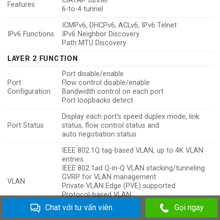
ISATAP tunnel
Features
6-to-4 tunnel
ICMPv6, DHCPv6, ACLv6, IPv6 Telnet
IPv6 Functions
IPv6 Neighbor Discovery
Path MTU Discovery
LAYER 2 FUNCTION
Port disable/enable
Port
Flow control disable/enable
Configuration
Bandwidth control on each port
Port loopbacks detect
Display each port’s speed duplex mode, link
Port Status
status, flow control status and
auto negotiation status
IEEE 802.1Q tag-based VLAN, up to 4K VLAN
entries
IEEE 802.1ad Q-in-Q VLAN stacking/tunneling
GVRP for VLAN management
VLAN
Private VLAN Edge (PVE) supported
Protocol-based VLAN
MAC-based VLAN
Chat với tư vấn viên
Gọi ngay
IP subnet VLAN