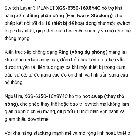
Switch Layer 3
PLANET
XGS-6350-16X8Y4C
hỗ trợ khả
năng
xếp chồng phần cứng (Hardware Stacking)
, cho
phép kết nối tối đa
10 thiết bị
để hoạt động như một switch
logic duy nhất, giúp đơn giản hóa việc quản lý và mở rộng hệ
thống mạng.
Kiến trúc xếp chồng dạng
Ring (vòng dự phòng)
mang lại
khả năng redundancy cao, đảm bảo lưu lượng dữ liệu vẫn
được truyền tải liên tục ngay cả khi một thiết bị trong cụm
gặp sự cố, từ đó nâng cao độ ổn định và tính sẵn sàng của
hệ thống.
Ngoài ra, XGS-6350-16X8Y4C hỗ trợ
hot swap (thay thế
nóng)
, cho phép thay thế hoặc bảo trì switch mà không làm
gián đoạn dịch vụ mạng, giúp tối ưu thời gian vận hành và
giảm thiểu downtime.
Với khả năng stacking mạnh mẽ và mở rộng linh hoạt, thiết bị