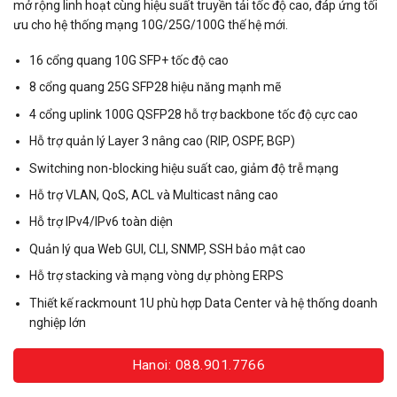
mở rộng linh hoạt cùng hiệu suất truyền tải tốc độ cao, đáp ứng tối
ưu cho hệ thống mạng 10G/25G/100G thế hệ mới.
16 cổng quang 10G SFP+ tốc độ cao
8 cổng quang 25G SFP28 hiệu năng mạnh mẽ
4 cổng uplink 100G QSFP28 hỗ trợ backbone tốc độ cực cao
Hỗ trợ quản lý Layer 3 nâng cao (RIP, OSPF, BGP)
Switching non-blocking hiệu suất cao, giảm độ trễ mạng
Hỗ trợ VLAN, QoS, ACL và Multicast nâng cao
Hỗ trợ IPv4/IPv6 toàn diện
Quản lý qua Web GUI, CLI, SNMP, SSH bảo mật cao
Hỗ trợ stacking và mạng vòng dự phòng ERPS
Thiết kế rackmount 1U phù hợp Data Center và hệ thống doanh
nghiệp lớn
Hanoi: 088.901.7766