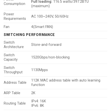
Full loading:
116.5 watts/397.2BTU
Consumption
(maximum)
Power
AC 100~240V, 50/60Hz
Requirements
Fan
4(Smart FAN)
SWITCHING PERFORMANCE
Switch
Store-and-forward
Architecture
Switch
1520Gbps/non-blocking
Capacity
Switch
1130Mpps
Throughput
112K MAC address table with auto learning
Address Table
function
ARP Table
2K
IPv4: 16K
Routing Table
IPv6: 8K