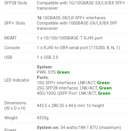
SFP28 Slots
Compatible with 1G/10GBASE-SX/LX/BX SFP+
transceiver
16
10GBASE-SR/LR SFP+ interfaces
SFP+ Slots
Compatible with 1000BASE-SX/LX/BX SFP
transceiver
MGMT
1 x 10/100/1000BASE-T RJ45 port
Console
1 x RJ45-to-DB9 serial port (115200, 8, N, 1)
USB
1 x USB 2.0
System:
PWR, SYS
Green
Ports:
LED Indicator
10G SFP+ interfaces: LNK/ACT,
Green
25G SFP28 interfaces: LNK/ACT,
Green
40G/100G QSFP Port: LNK/ACT,
Green
Dimensions
442.5 x 280.25 x 44.6 mm 1U height
(W x D x H)
Weight
4333g
System on:
54 watts/184.1 BTU (maximum)
Power