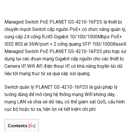
Thông tin thanh toán
Managed Switch PoE PLANET GS-4210-16P2S là thiết bị
chuyển mạch Switch cấp nguồn PoE+ có chức năng quản lý,
cung cấp 24 cổng RJ45 Gigabit 10/100/1000Mbps PoE+
IEEE 803.at 36W/port + 2 cổng quang SFP 100/1000BaseX.
Managed Switch PoE PLANET GS-4210-16P2S phù hợp sử
dụng tại các đoạn mạng Gigabit cấp nguồn cho các thiết bị
Camera IP, Wifi AP, điện thoại IP, có khả năng truyền tải dữ
liệu tới mạng trục từ xa qua cáp sợi quang.
Switch quản lý PLANET GS-4210-16P2S là giải pháp lý
tưởng dùng để mở rộng hệ thống mạng Wifi không dây,
mạng LAN và chia sẻ dữ liệu, có thể giám sát QoS, cấu hình
cục bộ hoặc từ xa, tiện lợi và tiết kiệm chi phí.
Contents
[
Ẩn
]