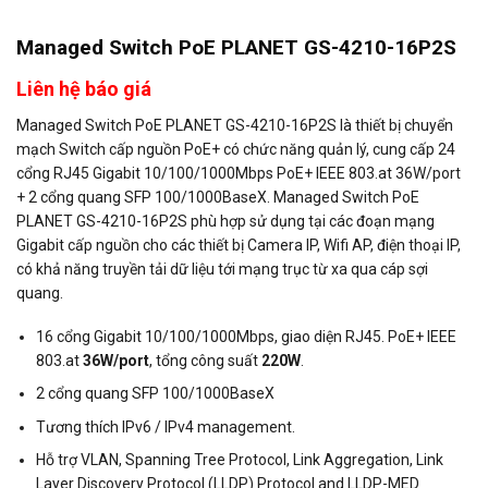
Managed Switch PoE PLANET GS-4210-16P2S
Liên hệ báo giá
Managed Switch PoE PLANET GS-4210-16P2S là thiết bị chuyển
mạch Switch cấp nguồn PoE+ có chức năng quản lý, cung cấp 24
cổng RJ45 Gigabit 10/100/1000Mbps PoE+ IEEE 803.at 36W/port
+ 2 cổng quang SFP 100/1000BaseX. Managed Switch PoE
PLANET GS-4210-16P2S phù hợp sử dụng tại các đoạn mạng
Gigabit cấp nguồn cho các thiết bị Camera IP, Wifi AP, điện thoại IP,
có khả năng truyền tải dữ liệu tới mạng trục từ xa qua cáp sợi
quang.
16 cổng Gigabit 10/100/1000Mbps, giao diện RJ45. PoE+ IEEE
803.at
36W/port
, tổng công suất
220W
.
2 cổng quang SFP 100/1000BaseX
Tương thích IPv6 / IPv4 management.
Hỗ trợ VLAN, Spanning Tree Protocol, Link Aggregation, Link
Layer Discovery Protocol (LLDP) Protocol and LLDP-MED