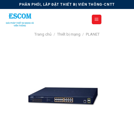
Skip
PHÂN PHỐI, LẮP ĐẶT THIẾT BỊ VIỄN THÔNG-CNTT
to
content
Trang chủ
/
Thiết bị mạng
/
PLANET