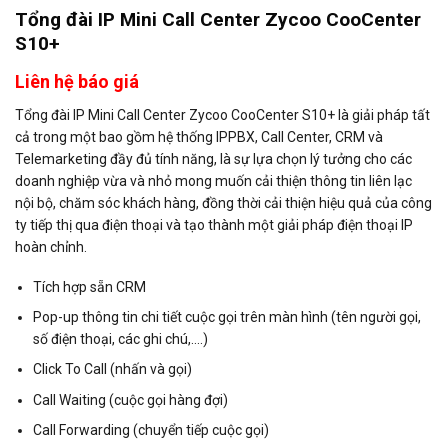
Tổng đài IP Mini Call Center Zycoo CooCenter
S10+
Liên hệ báo giá
Tổng đài IP Mini Call Center Zycoo CooCenter S10+ là giải pháp tất
cả trong một bao gồm hệ thống IPPBX, Call Center, CRM và
Telemarketing đầy đủ tính năng, là sự lựa chọn lý tưởng cho các
doanh nghiệp vừa và nhỏ mong muốn cải thiện thông tin liên lạc
nội bộ, chăm sóc khách hàng, đồng thời cải thiện hiệu quả của công
ty tiếp thị qua điện thoại và tạo thành một giải pháp điện thoại IP
hoàn chỉnh.
Tích hợp sẵn CRM
Pop-up thông tin chi tiết cuộc gọi trên màn hình (tên người gọi,
số điện thoại, các ghi chú,….)
Click To Call (nhấn và gọi)
Call Waiting (cuộc gọi hàng đợi)
Call Forwarding (chuyển tiếp cuộc gọi)