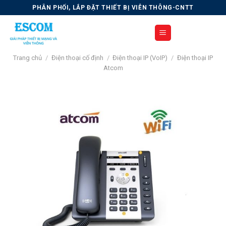
Skip
PHÂN PHỐI, LẮP ĐẶT THIẾT BỊ VIỄN THÔNG-CNTT
to
content
Trang chủ
/
Điện thoại cố định
/
Điện thoại IP (VoIP)
/
Điện thoại IP
Atcom