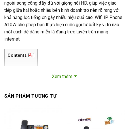
ngoài song công đầy đủ với giọng nói HD, giúp việc giao
tiếp giữa hai hoặc nhiều bên kinh doanh trở nên rõ ràng với
khả năng lọc tiếng ồn gây nhiễu hiệu quả cao. Wifi IP Phone
A10W cho phép bạn thực hiện cuộc gọi từ bất kỳ vị trí nào
một cách dễ dàng miễn là đang trực tuyến trên mạng
internet.
Contents
[
Ẩn
]
Tính năng chính điện thoại IP Atcom A10W:
Xem thêm
Màn hình LCD hiển thị các thông tin cuộc gọi, cài đặt.
Hỗ trợ 3 tài khoản SIP
SẢN PHẨM TƯƠNG TỰ
Âm thanh đàm thoại HD, loa ngoài rảnh tay.
Hỗ trợ đàm thoại 5 bên
Hỗ trợ mạng không dây Wifi 2.4GHz