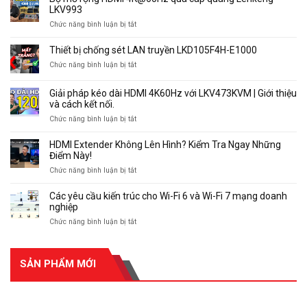
Truyền
LKV993
Cáp
HDMI
Mạng
ở
Chức năng bình luận bị tắt
Qua
120m
Bộ
Cáp
LKV373E
mở
Thiết bị chống sét LAN truyền LKD105F4H-E1000
Mạng
rộng
LAN
ở
Chức năng bình luận bị tắt
HDMI
120m
Thiết
4K@60Hz
LKV373E
bị
qua
Giải pháp kéo dài HDMI 4K60Hz với LKV473KVM | Giới thiệu
chống
cáp
và cách kết nối.
sét
quang
ở
Chức năng bình luận bị tắt
LAN
Lenkeng
Giải
truyền
LKV993
pháp
LKD105F4H-
HDMI Extender Không Lên Hình? Kiểm Tra Ngay Những
kéo
E1000
Điểm Này!
dài
ở
Chức năng bình luận bị tắt
HDMI
HDMI
4K60Hz
Extender
Các yêu cầu kiến ​​trúc cho Wi-Fi 6 và Wi-Fi 7 mạng doanh
với
Không
nghiệp
LKV473KVM
Lên
|
ở
Chức năng bình luận bị tắt
Hình?
Giới
Các
Kiểm
thiệu
yêu
Tra
và
cầu
Ngay
cách
SẢN PHẨM MỚI
kiến
Những
kết
Điểm
nối.
trúc
Này!
cho
SẢN PHẨM MỚI