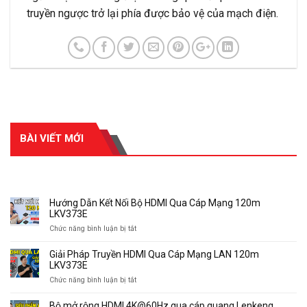
truyền ngược trở lại phía được bảo vệ của mạch điện.
BÀI VIẾT MỚI
RECENT POSTS
Hướng Dẫn Kết Nối Bộ HDMI Qua Cáp Mạng 120m
LKV373E
ở
Chức năng bình luận bị tắt
Hướng
Dẫn
Giải Pháp Truyền HDMI Qua Cáp Mạng LAN 120m
Kết
LKV373E
Nối
ở
Chức năng bình luận bị tắt
Bộ
Giải
HDMI
Pháp
Bộ mở rộng HDMI 4K@60Hz qua cáp quang Lenkeng
Qua