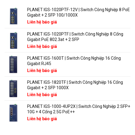
Wi-
Fi
PLANET IGS-1020PTF-12V | Switch Công Nghiệp 8 PoE
6
Gigabit + 2 SFP 100/1000X
và
Wi-
Liên hệ báo giá
Fi
7
PLANET IGS-1020PTF | Switch Công Nghiệp 8 Cổng
mạng
Gigabit PoE 802.3at + 2 SFP
doanh
nghiệp
Liên hệ báo giá
PLANET IGS-1600T | Switch Công Nghiệp 16 Cổng
Gigabit RJ45
Liên hệ báo giá
PLANET IGS-1820TF | Switch Công Nghiệp 16 Cổng
Gigabit + 2 SFP 1000X
Liên hệ báo giá
PLANET IGS-1000-4UP2X | Switch Công Nghiệp 2 SFP+
10G + 4 Cổng 2.5G PoE++
Liên hệ báo giá