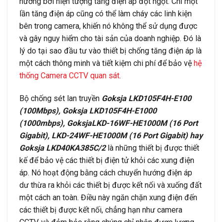
hưởng bởi hiện tượng tăng điện áp đột ngột. Chỉ một
lần tăng điện áp cũng có thể làm cháy các linh kiện
bên trong camera, khiến nó không thể sử dụng được
và gây nguy hiểm cho tài sản của doanh nghiệp. Đó là
lý do tại sao đầu tư vào thiết bị chống tăng điện áp là
một cách thông minh và tiết kiệm chi phí để bảo vệ
hệ
thống Camera CCTV quan sát
.
Bộ chống sét lan truyền
Goksja LKD105F4H-E100
(100Mbps), Goksja LKD105F4H-E1000
(1000mbps), GoksjaLKD-16WF-HE1000M (16 Port
Gigabit), LKD-24WF-HE1000M (16 Port Gigabit) hay
Goksja LKD40KA385C/2
là những thiết bị được thiết
kế để bảo vệ các thiết bị điện tử khỏi các xung điện
áp. Nó hoạt động bằng cách chuyển hướng điện áp
dư thừa ra khỏi các thiết bị được kết nối và xuống đất
một cách an toàn. Điều này ngăn chặn xung điện đến
các thiết bị được kết nối, chẳng hạn như camera