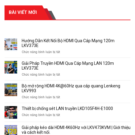
BÀI VIẾT MỚI
RECENT POSTS
Hướng Dẫn Kết Nối Bộ HDMI Qua Cáp Mạng 120m
LKV373E
ở
Chức năng bình luận bị tắt
Hướng
Dẫn
Giải Pháp Truyền HDMI Qua Cáp Mạng LAN 120m
Kết
LKV373E
Nối
ở
Chức năng bình luận bị tắt
Bộ
Giải
HDMI
Pháp
Bộ mở rộng HDMI 4K@60Hz qua cáp quang Lenkeng
Qua
Truyền
LKV993
Cáp
HDMI
Mạng
ở
Chức năng bình luận bị tắt
Qua
120m
Bộ
Cáp
LKV373E
mở
Thiết bị chống sét LAN truyền LKD105F4H-E1000
Mạng
rộng
LAN
ở
Chức năng bình luận bị tắt
HDMI
120m
Thiết
4K@60Hz
LKV373E
bị
qua
Giải pháp kéo dài HDMI 4K60Hz với LKV473KVM | Giới thiệu
chống
cáp
và cách kết nối.
sét