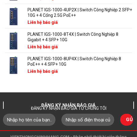
PLANET IGS-1000-4UP2X | Switch Công Nghiệp 2 SFP+
10G + 4 Cổng 2.5G PoE++
Liên hệ báo giá
PLANET IGS-1000-8T4X | Switch Công Nghiệp 8
Gigabit + 4 SFP+ 10G
Liên hệ báo giá
PLANET IGS-1000-8UP4X | Switch Công Nghiệp 8
PoE++ + 4 SFP+ 10G
Liên hệ báo giá
ĐĂNG KÝ NHẬN BÁO GIÁ
ĐĂNG KÝ NHẬN BÁO GIÁ TỪ CHÚNG TÔI
VIENTHONGCHINHHANG.COM - Phân phối thiết bị viễn thông