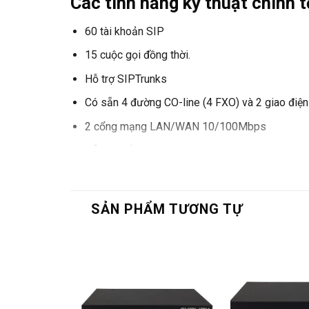
Các tính năng kỹ thuật chính 
60 tài khoản SIP
15 cuộc gọi đồng thời.
Hỗ trợ SIPTrunks
Có sẵn 4 đường CO-line (4 FXO) và 2 giao điện
2 cổng mạng LAN/WAN 10/100Mbps
Hỗ trợ nhiều tính năng như: lời chào tự động IVR
Điện áp hoạt động: 220VAC
Khả năng mở rộng
SẢN PHẨM TƯƠNG TỰ
Hệ thống điện thoại tổng đài VoIP Synway UC200-1
hỗ trợ 15 cuộc gọi đồng thời.
Bên cạnh khả năng SIP phong phú được tích hợp s
trong hệ thống điện thoại của mình.
Được trang bị 