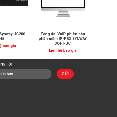
ợc xây dựng để thực hiện. Synway UC200-15 có thể
ện và plug-and-play. Tổng đài Synway UC200-15
 Synway UC200-
Tổng đài VoIP phiên bản
45
phần mềm IP-PBX SYNWAY
 tuyến trỏ và nhấp. Mọi thứ có thể được quản lý
SOFT-UC
ệ báo giá
Liên hệ báo giá
NG TÔI