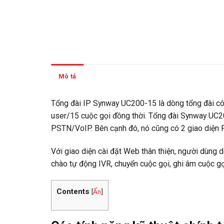
Mô tả
Thông tin thanh toán
Tổng đài IP Synway UC200-15 là dòng tổng đài cô
user/15 cuộc gọi đồng thời. Tổng đài Synway UC20
PSTN/VoIP. Bên cạnh đó, nó cũng có 2 giao diện FX
Với giao diện cài đặt Web thân thiện, người dùng dễ
chào tự động IVR, chuyển cuộc gọi, ghi âm cuộc gọ
Contents
[
Ẩn
]