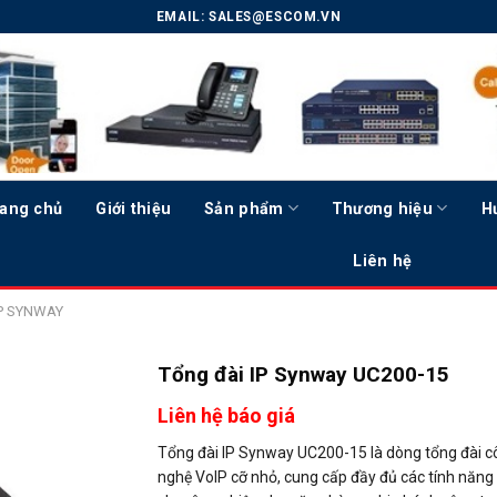
EMAIL:
SALES@ESCOM.VN
ang chủ
Giới thiệu
Sản phẩm
Thương hiệu
H
Liên hệ
IP SYNWAY
Tổng đài IP Synway UC200-15
Liên hệ báo giá
Tổng đài IP Synway UC200-15 là dòng tổng đài c
nghệ VoIP cỡ nhỏ, cung cấp đầy đủ các tính năng