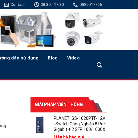
Contact
08:30 - 17:30
0889017766
ướng dẫn sử dụng
Blog
Video
GIẢI PHÁP VIỄN THÔNG
PLANET IGS-1020PTF-12V
| Switch Công Nghiệp 8 PoE
ông
Gigabit + 2 SFP 100/1000X
Liên hệ báo giá