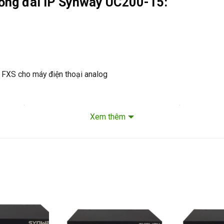
tổng đài IP
Synway UC200-15
:
 FXS cho máy điện thoại analog
, chuyển cuộc gọi, ghi âm cuộc gọi, voice mail, chuyển voice mail.
Xem thêm
5 là một hệ thống điện thoại độc lập cung cấp nhiều tính năng c
ẵn, Synway UC200-15 có sẵn 4 đường COline và Siptrunk cho phép
công nghệ bộ xử lý mới nhất, tổng đài IP-PBX Synway UC200 serie