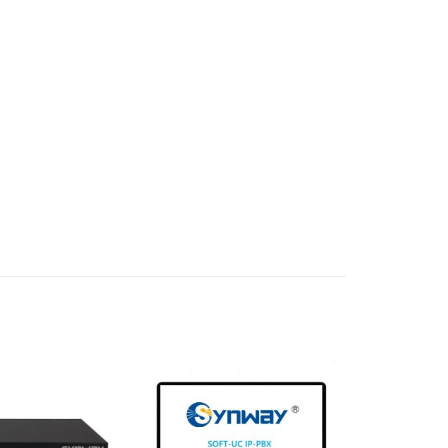
ho doanh nghiệp nhỏ với tối đa 60 người dùng và
 bạn quyết định loại trung kế vật lý nào bạn cần
s là hệ thống điện thoại đáng tin cậy cao, mạnh