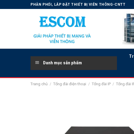
Skip
PHÂN PHỐI, LẮP ĐẶT THIẾT BỊ VIỄN THÔNG-CNTT
to
content
Tr
Danh mục sản phẩm
Trang chủ
/
Tổng đài điện thoại
/
Tổng đài IP
/
Tổng đài 