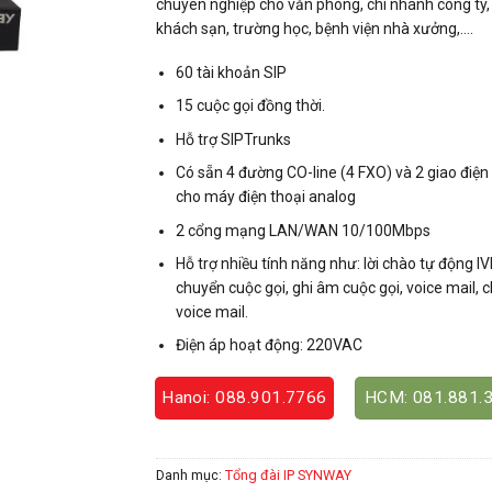
chuyên nghiệp cho văn phòng, chi nhánh công ty,
khách sạn, trường học, bệnh viện nhà xưởng,….
60 tài khoản SIP
15 cuộc gọi đồng thời.
Hỗ trợ SIPTrunks
Có sẵn 4 đường CO-line (4 FXO) và 2 giao điện
cho máy điện thoại analog
2 cổng mạng LAN/WAN 10/100Mbps
Hỗ trợ nhiều tính năng như: lời chào tự động IV
chuyển cuộc gọi, ghi âm cuộc gọi, voice mail, 
voice mail.
Điện áp hoạt động: 220VAC
Hanoi: 088.901.7766
HCM: 081.881.
Danh mục:
Tổng đài IP SYNWAY