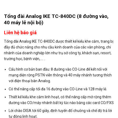
Tổng đài Analog IKE TC-840DC (8 đường vào,
40 máy lẻ nội bộ)
Liên hệ báo giá
Tổng đài Analog IKE TC-840DC được thiết kế kiểu khe cắm
, trang bị
đầy đủ chức năng cho nhu cầu kinh doanh của các văn phòng, chi
nhánh của doanh nghiệp lớn như trụ sở công ty, khách sạn, resort,
trường học, bệnh viện,…. .
Cấu hình cơ bản ban đầu: 8 đường vào CO-Line để kết nối với
mạng diện rộng PSTN viễn thông và 40 máy nhánh tương thích
với điện thoại bàn Analog.
Có thể nâng cấp tối đa 16 đường vào CO-Line và 128 máy lẻ.
Thiết kế kiểu khe cắm linh hoạt, có thể nâng cấp mở rộng thêm
đường vào CO/máy nhánh bất kỳ lúc nào bằng các card CO/FXS
Lời chào DISA tới 60 giây, định tuyến đổ chuông và chế độ trả lời
tự động linh hoạt.