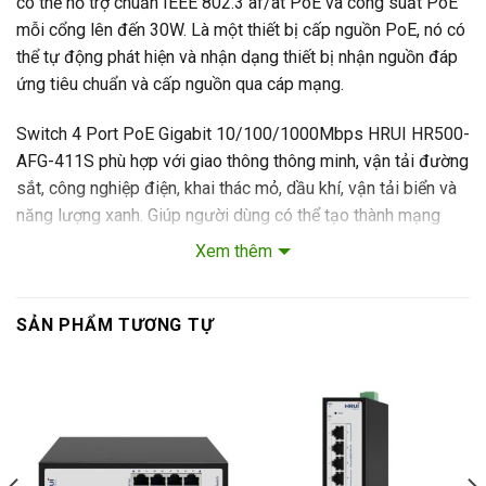
có thể hỗ trợ chuẩn IEEE 802.3 af/at PoE và công suất PoE
mỗi cổng lên đến 30W. Là một thiết bị cấp nguồn PoE, nó có
thể tự động phát hiện và nhận dạng thiết bị nhận nguồn đáp
ứng tiêu chuẩn và cấp nguồn qua cáp mạng.
Switch 4 Port PoE Gigabit 10/100/1000Mbps HRUI HR500-
AFG-411S phù hợp với giao thông thông minh, vận tải đường
sắt, công nghiệp điện, khai thác mỏ, dầu khí, vận tải biển và
năng lượng xanh. Giúp người dùng có thể tạo thành mạng
truyền thông Ethernet hiệu quả về chi phí, ổn định và đáng tin
Xem thêm
cậy.
SẢN PHẨM TƯƠNG TỰ
Contents
[
Ẩn
]
Tính năng chính Switch công nghiệp 4 cổng
PoE 1000Mbps + 1-Port RJ45 + 1 khe cắm SFP
Gigabit HRUI HR500-AFG-411S