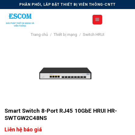
Skip
PHÂN PHỐI, LẮP ĐẶT THIẾT BỊ VIỄN THÔNG-CNTT
to
content
Trang chủ
/
Thiết bị mạng
/
Switch HRUI
Smart Switch 8-Port RJ45 10GbE HRUI HR-
SWTGW2C48NS
Liên hệ báo giá