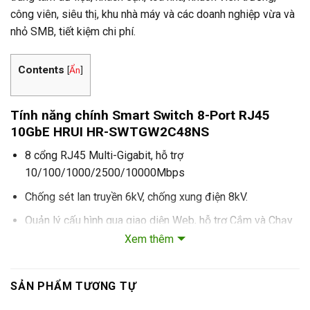
công viên, siêu thị, khu nhà máy và các doanh nghiệp vừa và
nhỏ SMB, tiết kiệm chi phí.
Contents
[
Ẩn
]
Tính năng chính Smart Switch 8-Port RJ45
10GbE HRUI HR-SWTGW2C48NS
8 cổng RJ45 Multi-Gigabit, hỗ trợ
10/100/1000/2500/10000Mbps
Chống sét lan truyền 6kV, chống xung điện 8kV.
Quản lý cấu hình qua giao diện Web, hỗ trợ Cắm và Chạy.
Xem thêm
Nguồn điện: 100~240V AC, 50/60Hz.
Các tính năng quản lý Layer 2 mạnh mẽ
SẢN PHẨM TƯƠNG TỰ
HRUI HR-SWTGW2C48NS có thể được lập trình cho các