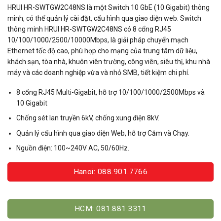
HRUI HR-SWTGW2C48NS là một Switch 10 GbE (10 Gigabit) thông
minh, có thể quản lý cài đặt, cấu hình qua giao diện web. Switch
thông minh HRUI HR-SWTGW2C48NS có 8 cổng RJ45
10/100/1000/2500/10000Mbps, là giải pháp chuyển mạch
Ethernet tốc độ cao, phù hợp cho mạng của trung tâm dữ liệu,
khách sạn, tòa nhà, khuôn viên trường, công viên, siêu thị, khu nhà
máy và các doanh nghiệp vừa và nhỏ SMB, tiết kiệm chi phí.
8 cổng RJ45 Multi-Gigabit, hỗ trợ 10/100/1000/2500Mbps và
10 Gigabit
Chống sét lan truyền 6kV, chống xung điện 8kV.
Quản lý cấu hình qua giao diện Web, hỗ trợ Cắm và Chạy.
Nguồn điện: 100~240V AC, 50/60Hz.
Hanoi: 088.901.7766
HCM: 081.881.3311