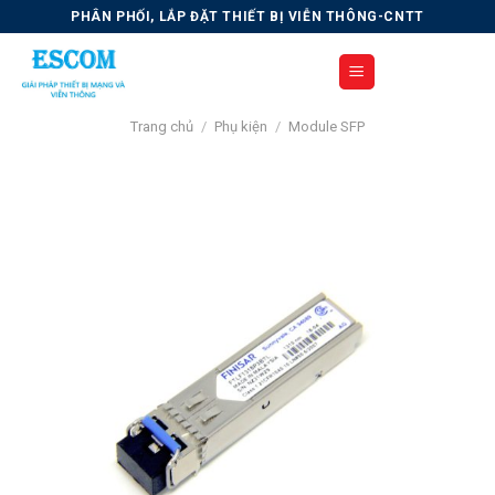
Skip
PHÂN PHỐI, LẮP ĐẶT THIẾT BỊ VIỄN THÔNG-CNTT
to
content
Trang chủ
/
Phụ kiện
/
Module SFP