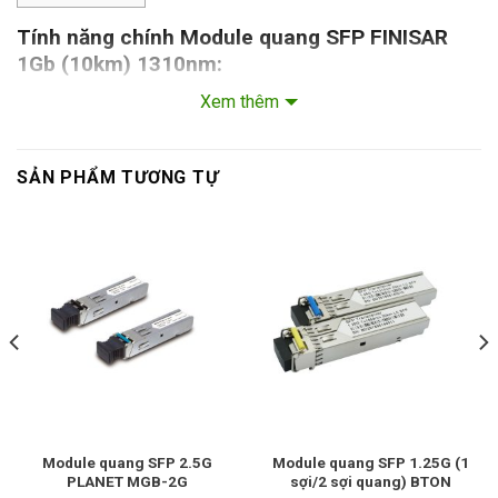
Tính năng chính Module quang SFP FINISAR
1Gb (10km) 1310nm:
Xem thêm
Thiết kế nhỏ gọn, chuẩn SFP
Giao diện kết nối quang LC
SẢN PHẨM TƯƠNG TỰ
Hỗ trợ tốc độ 1000BaseX (1000Mbps)
Bước sóng Single Mode 1310nm
Hỗ trợ cắm nóng, thay thế nóng.
Hỗ trợ Plug and Play
Mã Finisar:
FTLF1318P3BTL
Thông số kỹ thuật Module SFP 1GbE Finisar
Up to 1.25Gb/s bi-directional data links
Hot-pluggable SFP footprint
Module quang SFP 2.5G
Module quang SFP 1.25G (1
PLANET MGB-2G
sợi/2 sợi quang) BTON