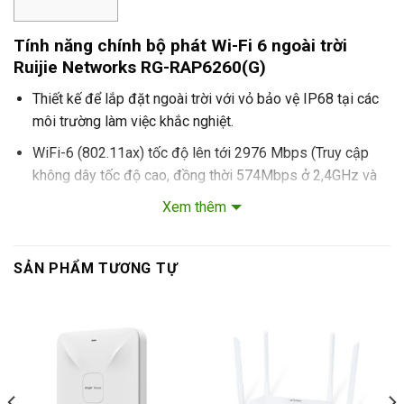
Tính năng chính bộ phát Wi-Fi 6 ngoài trời
Ruijie Networks RG-RAP6260(G)
Thiết kế để lắp đặt ngoài trời với vỏ bảo vệ IP68 tại các
môi trường làm việc khắc nghiệt.
WiFi-6 (802.11ax) tốc độ lên tới 2976 Mbps (Truy cập
không dây tốc độ cao, đồng thời 574Mbps ở 2,4GHz và
2402Mbps ở 5GHz, tuân thủ các giao thức Wi-Fi
Xem thêm
802.11a/b/g/n/ac/ax.
Quản lý Ruijie Cloud miễn phí trọn đời: Cảnh báo lỗi từ xa,
SẢN PHẨM TƯƠNG TỰ
tối ưu hóa và bảo trì trên ứng dụng Ruijie Cloud.
Kết nối qua cổng 1 x 10/100/1000 Base-T hoặc đơn giản
bằng Reyee Mesh.
Hoàn hảo để sử dụng trong nhà, không gian thương mại,
khách sạn, bãi đỗ xe, trường học, v.v.