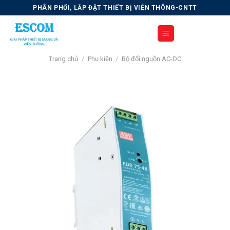
Skip
PHÂN PHỐI, LẮP ĐẶT THIẾT BỊ VIỄN THÔNG-CNTT
to
content
Trang chủ
/
Phụ kiện
/
Bộ đổi nguồn AC-DC